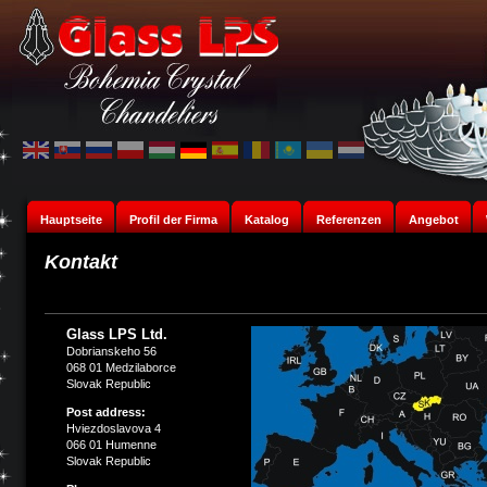
Hauptseite
Profil der Firma
Katalog
Referenzen
Angebot
Kontakt
Glass LPS Ltd.
Dobrianskeho 56
068 01 Medzilaborce
Slovak Republic
Post address:
Hviezdoslavova 4
066 01 Humenne
Slovak Republic