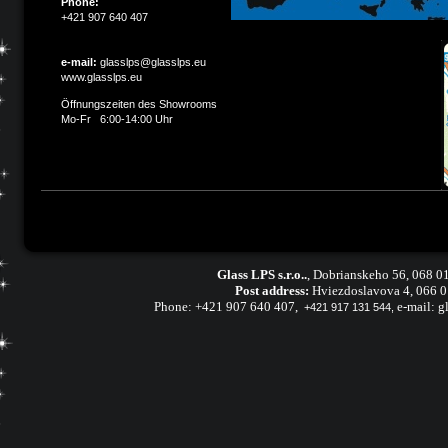
Phone:
+421 907 640 407
e-mail:
glasslps@glasslps.eu
www.glasslps.eu
Öffnungszeiten des Showrooms
Mo-Fr 6:00-14:00 Uhr
Glass LPS s.r.o..
,
Dobrianskeho 56, 068 01
Post address:
Hviezdoslavova 4, 066 
Phone:
+421 907 640 407
,
e-mail:
g
+421 917 131 544,