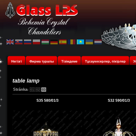
Негізгі
Фирма туралы
Тізімдеме
Тұсаукесерлер, пікірлер
У
table lamp
Stránka
:
01
02
03
S35 580/01/3
S32 590/01/3