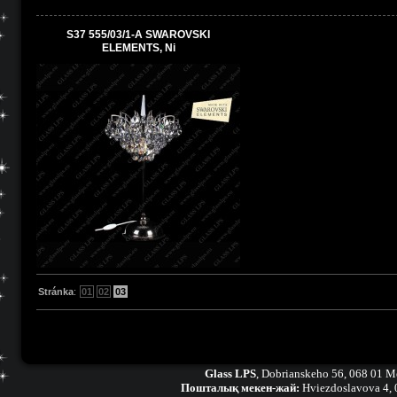
S37 555/03/1-A SWAROVSKI
ELEMENTS, Ni
Stránka
:
01
02
03
Glass LPS
,
Dobrianskeho 56, 068 01 M
Пошталық мекен-жай:
Hviezdoslavova 4,