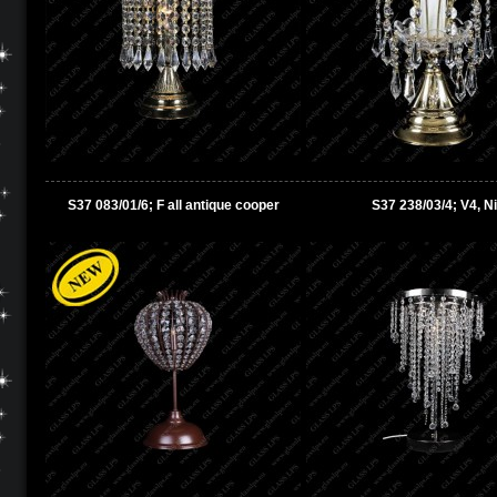
S37 083/01/6; F all antique cooper
S37 238/03/4; V4, Ni