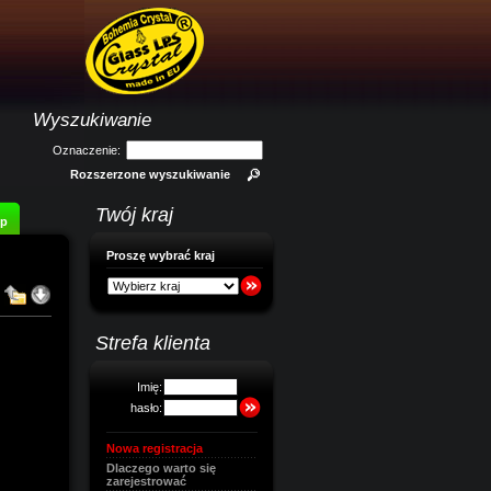
Wyszukiwanie
Oznaczenie:
Rozszerzone wyszukiwanie
Twój kraj
op
Proszę wybrać kraj
Strefa klienta
Imię:
hasło:
Nowa registracja
Dlaczego warto się
zarejestrować