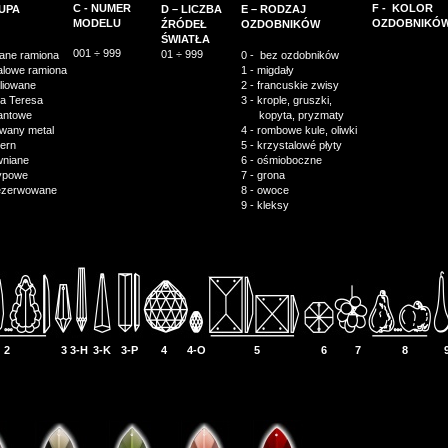
C - NUMER
F -
KOLOR
RUPA
D – LICZBA
E – RODZAJ
MODELU
OZDOBNIKÓ
ŹRÓDEŁ
OZDOBNIKÓW
ŚWIATŁA
001 ÷ 999
01 ÷ 999
lane ramiona
0 -
bez ozdobników
alowe ramiona
1 - migdały
liowane
2 - francuskie zwisy
ia Teresa
3 - krople, gruszki,
ylantowe
kopyta, pryzmaty
ewany metal
4 - rombowe kule, oliwki
ern
5 - krzystalowé płyty
ewniane
6 - ośmioboczne
typowe
7 - grona
ezerwowane
8 - owoce
9 - kleksy
2
3
3-H
3-K
3-P
4
4-O
5
6
7
8