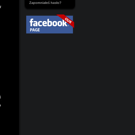
Zapomniałeś hasło?
W
9