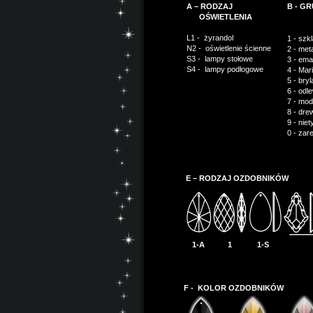
A – RODZAJ
B - G
OŚWIETLENIA
L1 - żyrandol
1 -
szk
N2 - o
świetlenie ścienne
2 -
met
S3 - l
ampy stołowe
3 -
ema
S4 - l
ampy podłogowe
4 -
Mar
5 -
br
6 -
odl
7 -
mod
8 -
dr
9 -
nie
0 -
zar
E – RODZAJ OZDOBNIKÓW
1-A
1
1-S
F -
KOLOR OZDOBNIKÓW