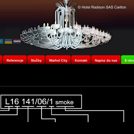
Referencje
Služby
Warhol City
Kontakt
Napisz do nas
E-sh