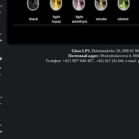
light
light
black
smoke
olivine
r
topaz
amethyst
Glass LPS
,
Dobrianskeho 56, 068 01 M
Почтовый адрес:
Hviezdoslavova 4, 06
Телефон:
+421 907 640 407
,
e-mail:
+421 917 131 544,