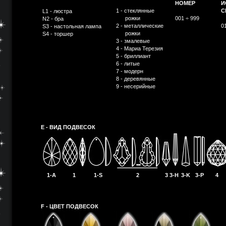
НОМЕР
И
1 - стеклянные
С
L1 - люстра
рожки
001 ÷ 999
N2 - бра
2 - металлические
0
S3 - настольная лампа
рожки
S4 - торшер
3 - змалевые
4 - Мариа Терезия
5 - бриллиант
6 - литые
7 - модерн
8 - деревянные
9 - несерийные
E - ВИД ПОДВЕСОК
1-A
1
1-S
2
3
3-H
3-K
3-P
4
F - ЦВЕТ ПОДВЕСОК