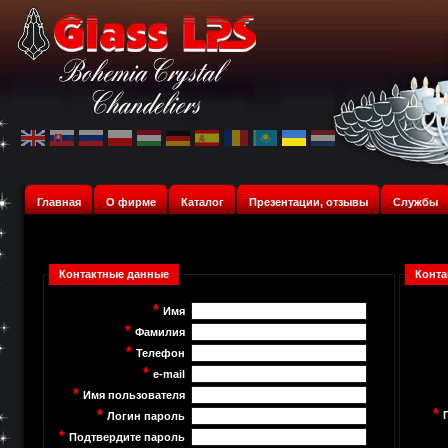
Главная
О фирме
Каталог
Презентации, отзывы
Службы
Контактные данные
Конта
*
Имя
*
Фамилия
*
Телефон
*
e-mail
*
Имя пользователя
*
*
Логин пароль
*
Подтвердите пароль