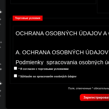
Торговые условия
OCHRANA OSOBNÝCH ÚDAJOV A
A. OCHRANA OSOBNÝCH ÚDAJOV
Podmienky spracovania osobných ú
* Я согласен с торговыми условиями
* Súhlasím so spracovaním osobných údajov
Podmienkami spracúvania osobných 
prostriedky a spôsob spracúvania oso
Поля, отмеченные * обязательн
požiadavky, kritériá alebo pokyny sú
Зарегестрирова
osobných údajov alebo vykonanie úko
dosiahnutie účelu spracúvania.