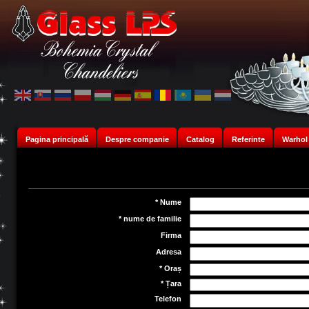
Pagina principală
Despre companie
Catalog
Referinte
Warhol 
* Nume
* nume de familie
Firma
Adresa
* Oraș
* Țara
Telefon