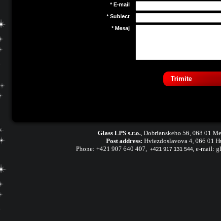
* E-mail
* Subiect
* Mesaj
Trimite
Glass LPS s.r.o.
,
Dobrianskeho 56, 068 01 Me
Post address:
Hviezdoslavova 4, 066 01 H
Phone:
+421 907 640 407
,
e-mail:
g
+421 917 131 544,