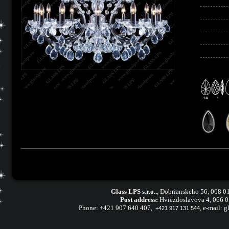
Glass LPS s.r.o..
,
Dobrianskeho 56, 068 01
Post address:
Hviezdoslavova 4, 066 
Phone:
+421 907 640 407
,
e-mail:
g
+421 917 131 544,