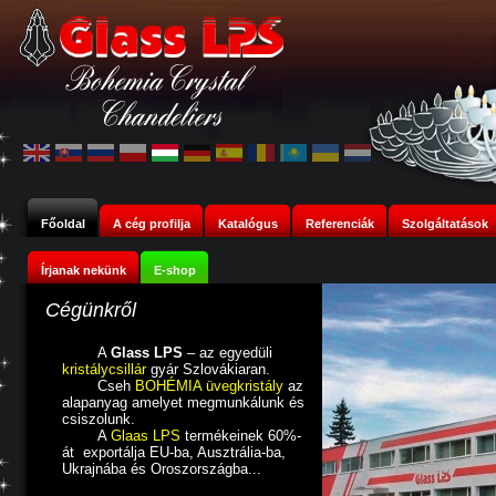
Főoldal
A cég profilja
Katalógus
Referenciák
Szolgáltatások
Írjanak nekünk
E-shop
Cégünkről
A
Glass LPS
– az egyedüli
kristálycsillár
gyár Szlovákiaran.
Cseh
BOHÉMIA üvegkristály
az
alapanyag amelyet megmunkálunk és
csiszolunk.
A
Glaas LPS
termékeinek 60%-
át exportálja EU-ba,
Ausztrália
-ba,
Ukrajnába és Oroszországba...