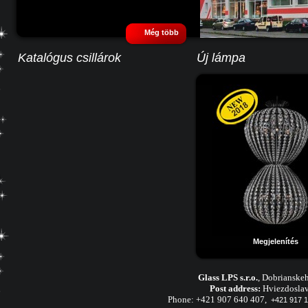
Még több
Katalógus csillárok
Új lámpa
Megjelenítés
Glass LPS s.r.o.
,
Dobrianskeh
Post address:
Hviezdoslav
Phone:
+421 907 640 407
,
+421 917 1