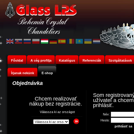
Főoldal
A cég profilja
Katalógus
Referenciák
Szolgáltatások
Írjanak nekünk
E-shop
Objednávka
Som registrovan
Chcem realizovať
užívateľ a chcem
nákup bez registrácie.
prihlásiť.
Válassza ki az országot
Név:
Heslo: