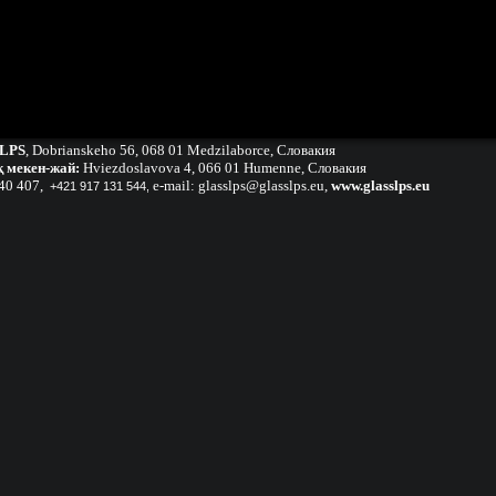
 LPS
,
Dobrianskeho 56, 068 01 Medzilaborce, Словакия
 мекен-жай:
Hviezdoslavova 4, 066 01 Humenne, Словакия
40 407
,
e-mail:
glasslps@glasslps.eu
,
www.glasslps.eu
+421 917 131 544,