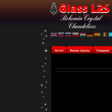
Негізгі
Фирма туралы
Тізімдеме