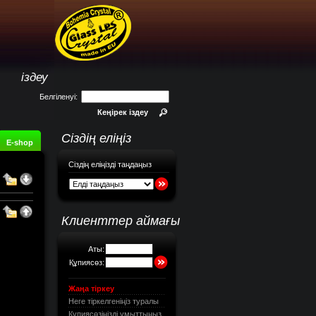
іздеу
Белгіленуі:
Кеңірек іздеу
Сіздің еліңіз
E-shop
Сіздің еліңізді таңдаңыз
Клиенттер аймағы
Аты:
Құпиясөз:
Жаңа тіркеу
Неге тіркелгеніңіз туралы
Құпиясөзіңізді ұмыттыңыз