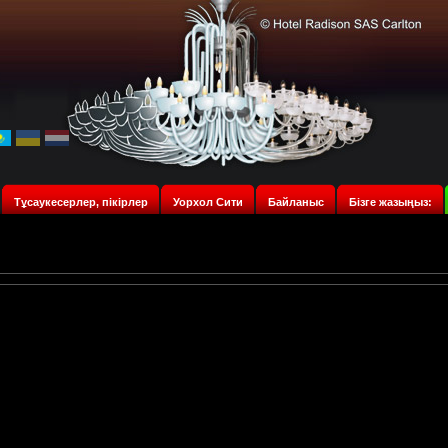
Тұсаукесерлер, пікірлер
Уорхол Сити
Байланыс
Бізге жазыңыз: