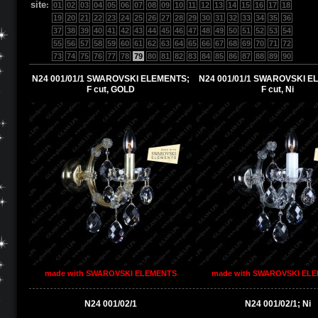
site
:
01
02
03
04
05
06
07
08
09
10
11
12
13
14
15
16
17
18
19
20
21
22
23
24
25
26
27
28
29
30
31
32
33
34
35
36
37
38
39
40
41
42
43
44
45
46
47
48
49
50
51
52
53
54
55
56
57
58
59
60
61
62
63
64
65
66
67
68
69
70
71
72
73
74
75
76
77
78
79
80
81
82
83
84
85
86
87
88
89
90
N24 001/01/1 SWAROVSKI ELEMENTS;
N24 001/01/1 SWAROVSKI E
F cut, GOLD
F cut, Ni
made with SWAROVSKI ELEMENTS
made with SWAROVSKI EL
N24 001/02/1
N24 001/02/1; Ni