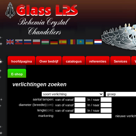
hoofdpagina
Over bedrijf
catalogus
referenties
Services
E-shop
verlichtingen zoeken
aantal lampen:
van of vanaf
In / naar
diameter (breedte)
(cm)
:
van of vanaf
In / naar
lengte
(cm)
:
van of vanaf
In / naar
markering:
nieuwe verlic