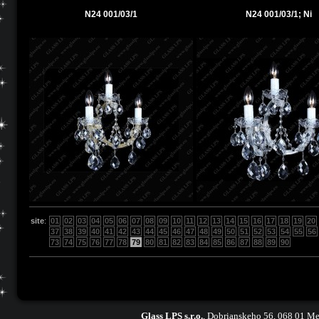
N24 001/03/1
N24 001/03/1; Ni
site
:
01
02
03
04
05
06
07
08
09
10
11
12
13
14
15
16
17
18
19
20
37
38
39
40
41
42
43
44
45
46
47
48
49
50
51
52
53
54
55
56
73
74
75
76
77
78
79
80
81
82
83
84
85
86
87
88
89
90
Glass LPS s.r.o.
,
Dobrianskeho 56, 068 01 Me