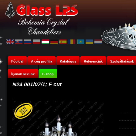
Főoldal
A cég profilja
Katalógus
Referenciák
Szolgáltatások
Írjanak nekünk
E-shop
N24 001/07/1; F cut