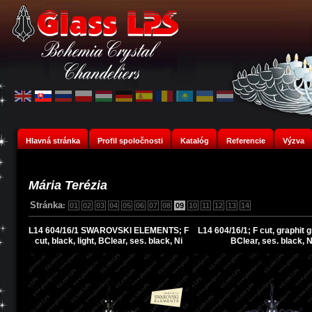
Hlavná stránka
Profil spoločnosti
Katalóg
Referencie
Výzva
Mária Terézia
Stránka
:
01
02
03
04
05
06
07
08
09
10
11
12
13
14
L14 604/16/1 SWAROVSKI ELEMENTS; F
L14 604/16/1; F cut, graphit gr
cut, black, light, BClear, ses. black, Ni
BClear, ses. black, N