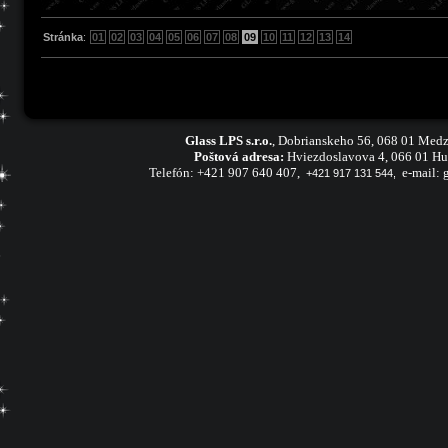
Stránka
:
01
02
03
04
05
06
07
08
09
10
11
12
13
14
Glass LPS s.r.o.
,
Dobrianskeho 56, 068 01 Medz
Poštová adresa:
Hviezdoslavova 4, 066 01 H
Telefón:
+421 907 640 407,
e-mail:
+421 917 131 544,