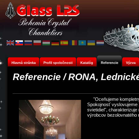
Hlavná stránka
Profil spoločnosti
Katalóg
Referencie
Výzva
Referencie / RONA, Lednick
"Oceňujeme kompletný s
Spokojnosť vyslovujeme 
svietidiel", charakterizu
výrobcov bezolovnatého