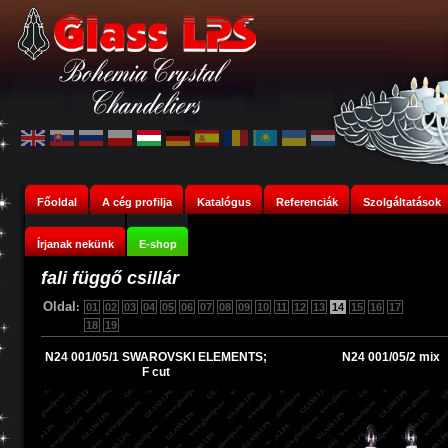
Főoldal
A cég profilja
Katalógus
Referenciák
Szolgáltatások
Írjanak nekünk
E-shop
fali függő csillár
Oldal
:
01
02
03
04
05
06
07
08
09
10
11
12
13
14
15
16
17
18
19
N24 001/05/1 SWAROVSKI ELEMENTS;
N24 001/05/2 mix
F cut