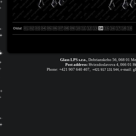
Oldal
:
01
02
03
04
05
06
07
08
09
10
11
12
13
14
15
16
17
18
19
Glass LPS s.r.o.
,
Dobrianskeho 56, 068 01 Me
Post address:
Hviezdoslavova 4, 066 01 H
Phone:
+421 907 640 407
,
e-mail:
g
+421 917 131 544,